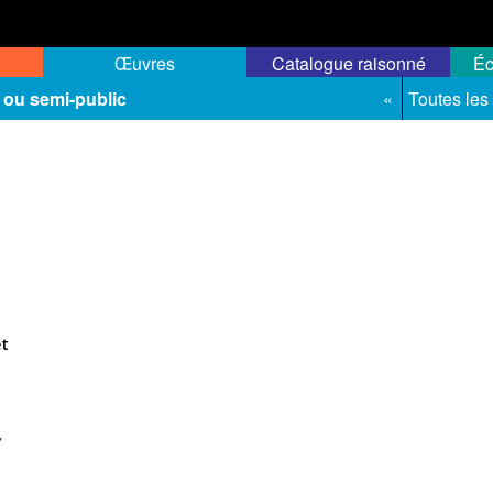
Œuvres
Catalogue raisonné
Éc
 ou semi-public
«
Toutes les
et
,