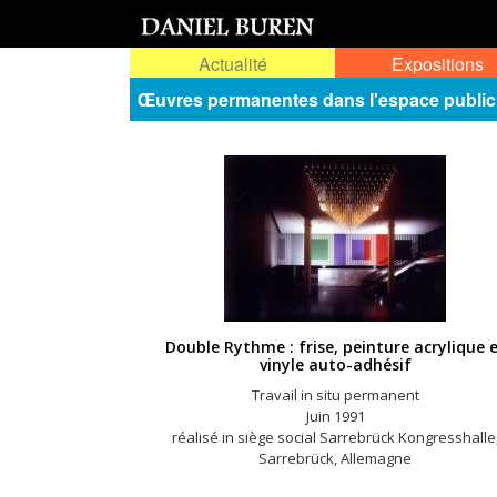
Actualité
Expositions
Œuvres permanentes dans l'espace public
Double Rythme : frise, peinture acrylique 
vinyle auto-adhésif
Travail in situ permanent
Juin 1991
réalisé in siège social Sarrebrück Kongresshalle
Sarrebrück, Allemagne