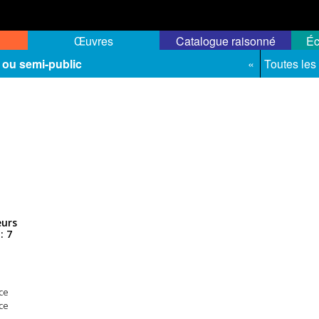
Œuvres
Catalogue raisonné
Éc
 ou semi-public
«
Toutes les
eurs
: 7
ce
ce