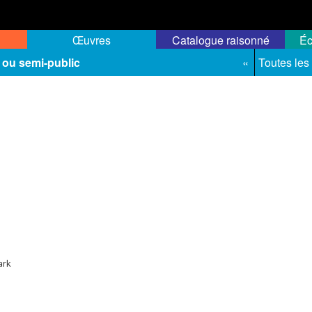
Œuvres
Catalogue raisonné
Éc
 ou semi-public
«
Toutes les
ark