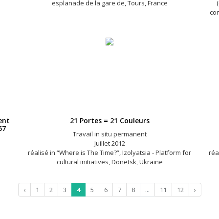
esplanade de la gare de, Tours, France
con
ent
21 Portes = 21 Couleurs
57
Travail in situ permanent
Juillet 2012
réalisé in “Where is The Time?”, Izolyatsia - Platform for
réa
cultural initiatives, Donetsk, Ukraine
‹
1
2
3
4
5
6
7
8
...
11
12
›