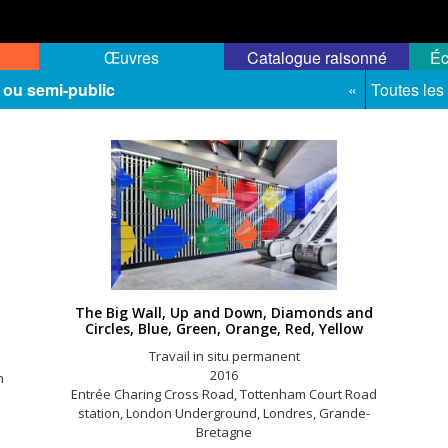
Œuvres
Catalogue raisonné
Éc
 ou semi-public
«
Toutes les
The Big Wall, Up and Down, Diamonds and
Circles, Blue, Green, Orange, Red, Yellow
Travail in situ permanent
2016
n
Entrée Charing Cross Road, Tottenham Court Road
station, London Underground, Londres, Grande-
Bretagne