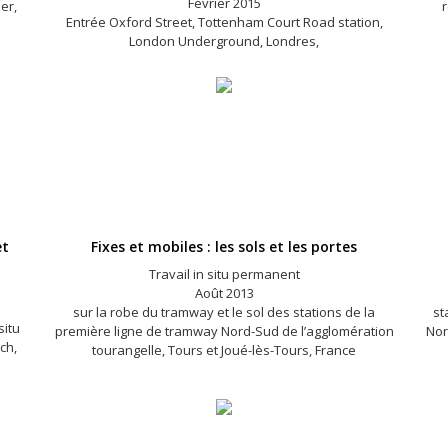
Février 2015
er,
r
Entrée Oxford Street, Tottenham Court Road station,
London Underground, Londres,
et
Fixes et mobiles : les sols et les portes
Travail in situ permanent
Août 2013
sur la robe du tramway et le sol des stations de la
st
situ
première ligne de tramway Nord-Sud de l’agglomération
Nor
ch,
tourangelle, Tours et Joué-lès-Tours, France