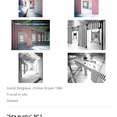
Gand, Belgique -29 mai-30 juin 1984
Travail in situ
Gewad
"Site in situ", N° 1