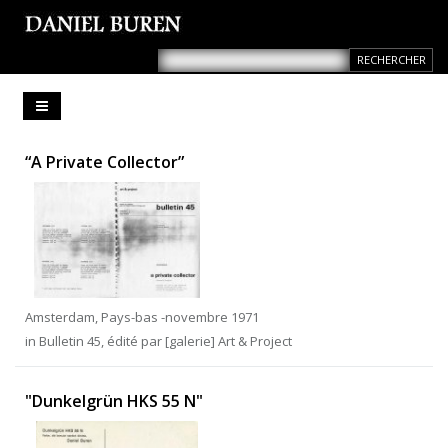
“A Private Collector”
Amsterdam, Pays-bas -novembre 1971
in Bulletin 45, édité par [galerie] Art & Project
"Dunkelgrün HKS 55 N"