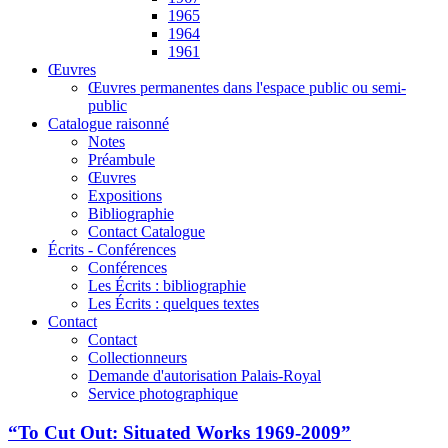
1965
1964
1961
Œuvres
Œuvres permanentes dans l'espace public ou semi-
public
Catalogue raisonné
Notes
Préambule
Œuvres
Expositions
Bibliographie
Contact Catalogue
Écrits - Conférences
Conférences
Les Écrits : bibliographie
Les Écrits : quelques textes
Contact
Contact
Collectionneurs
Demande d'autorisation Palais-Royal
Service photographique
“To Cut Out: Situated Works 1969-2009”