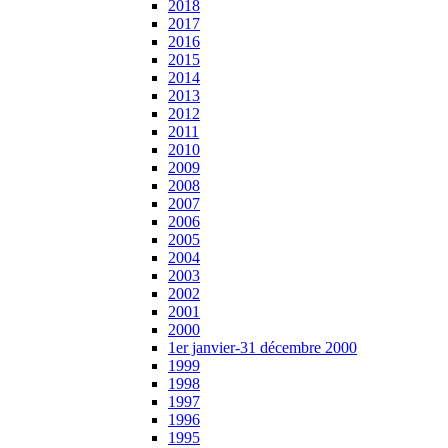
2018
2017
2016
2015
2014
2013
2012
2011
2010
2009
2008
2007
2006
2005
2004
2003
2002
2001
2000
1er janvier-31 décembre 2000
1999
1998
1997
1996
1995