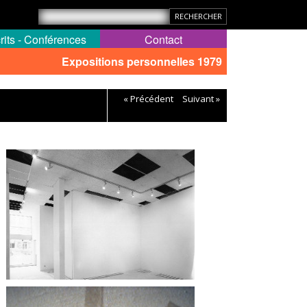
rits - Conférences
Contact
Expositions personnelles 1979
« Précédent
Suivant »