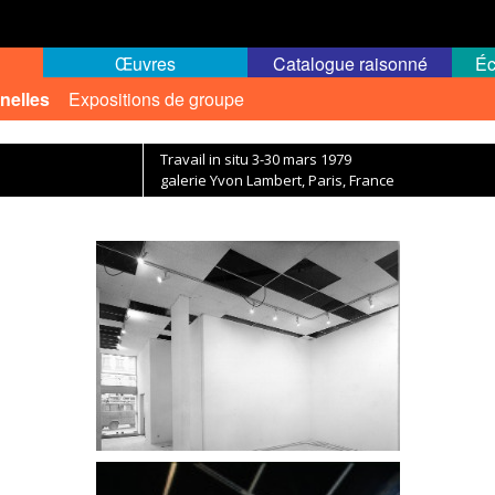
Œuvres
Catalogue raisonné
Éc
nelles
Expositions de groupe
Travail in situ 3-30 mars 1979
galerie Yvon Lambert, Paris, France