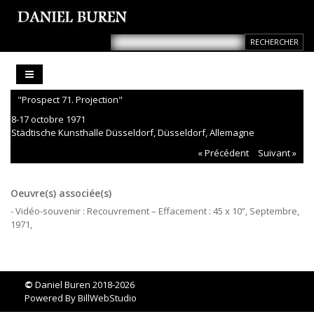
"Prospect 71. Projection"
8-17 octobre 1971
Städtische Kunsthalle Düsseldorf, Düsseldorf, Allemagne
« Précédent
Suivant »
Oeuvre(s) associée(s)
- Vidéo-souvenir : Recouvrement – Effacement : 45 x 10”, Septembre,
1971,
©
Daniel Buren 2018-2026
Powered By
BillWebStudio