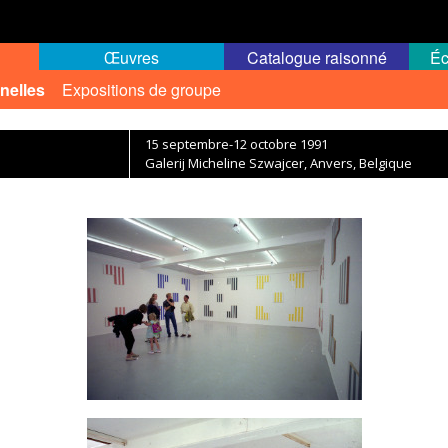
Œuvres
Catalogue raisonné
Éc
nelles
Expositions de groupe
15 septembre-12 octobre 1991
Galerij Micheline Szwajcer, Anvers, Belgique