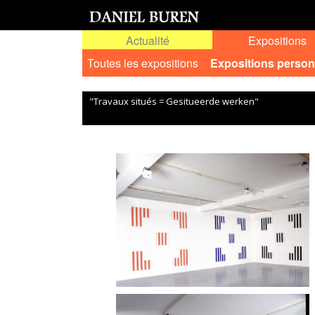
Actualité
Expositions
Toutes les expositions
Expositions person
"Travaux situés = Gesitueerde werken"