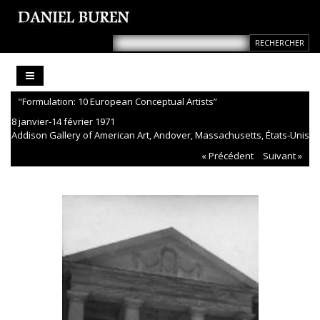
"Formulation: 10 European Conceptual Artists”
8 janvier-14 février 1971
Addison Gallery of American Art, Andover, Massachusetts, États-Unis
« Précédent
Suivant »