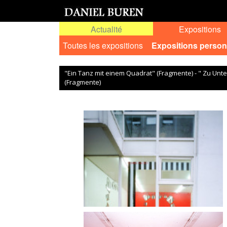
Actualité
Expositions
Toutes les expositions
Expositions person
"Ein Tanz mit einem Quadrat" (Fragmente) - " Zu Unt
(Fragmente)