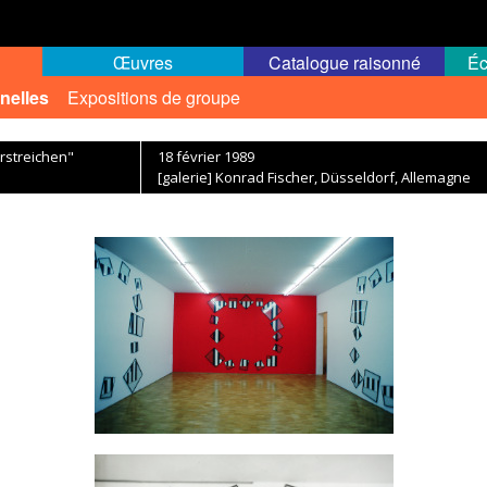
Œuvres
Catalogue raisonné
Éc
nelles
Expositions de groupe
erstreichen"
18 février 1989
[galerie] Konrad Fischer, Düsseldorf, Allemagne