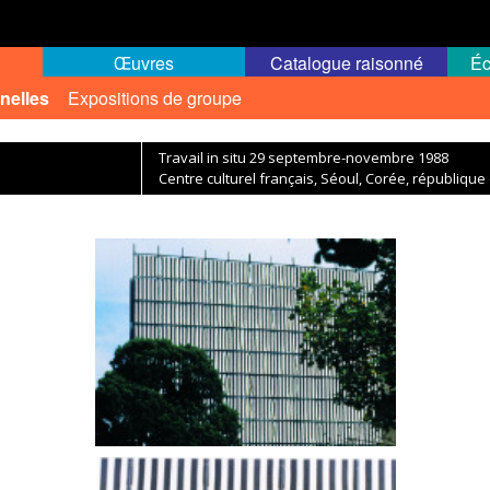
Œuvres
Catalogue raisonné
Éc
nelles
Expositions de groupe
Travail in situ 29 septembre-novembre 1988
Centre culturel français, Séoul, Corée, république