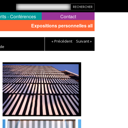
rits - Conférences
Contact
Expositions personnelles all
« Précédent
Suivant »
 de