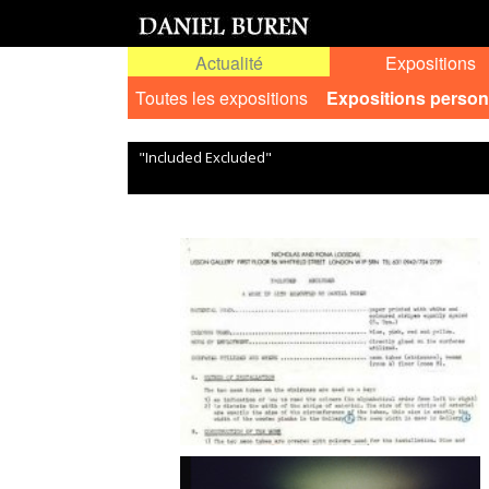
Actualité
Expositions
Toutes les expositions
Expositions person
"Included Excluded"