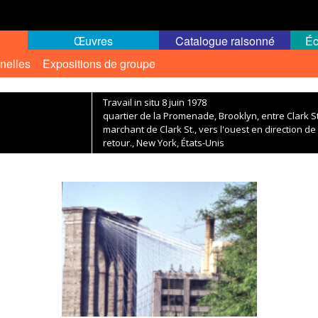
Œuvres
Catalogue raisonné
Éc
nelles
Expositions de groupe
Travail in situ 8 juin 1978
quartier de la Promenade, Brooklyn, entre Clark St
marchant de Clark St., vers l'ouest en direction d
retour., New York, États-Unis