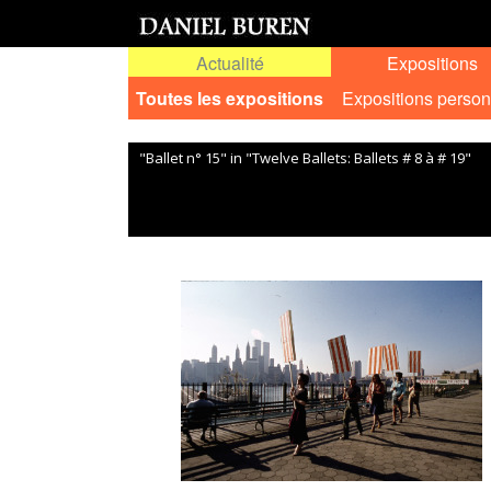
Actualité
Expositions
Toutes les expositions
Expositions person
"Ballet n° 15" in "Twelve Ballets: Ballets # 8 à # 19"