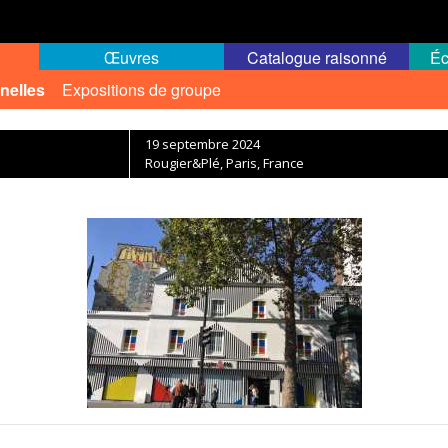
Œuvres
Catalogue raisonné
Éc
nelles
Expositions de groupe
19 septembre 2024
Rougier&Plé, Paris, France