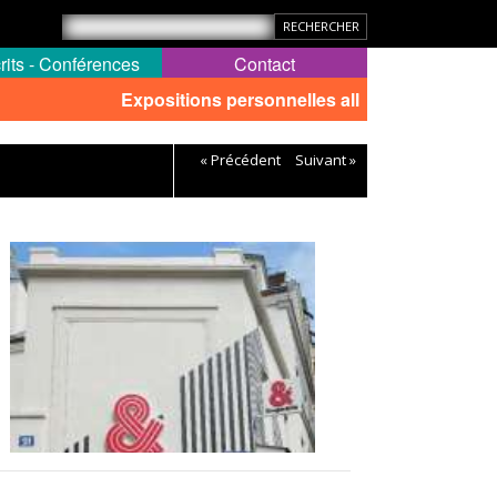
rits - Conférences
Contact
Expositions personnelles all
« Précédent
Suivant »