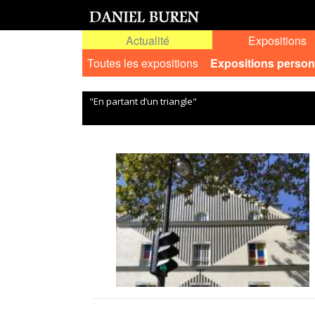
Actualité
Expositions
Toutes les expositions
Expositions person
"En partant d’un triangle"