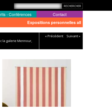
rits - Conférences
Contact
Expositions personnelles all
« Précédent
Suivant »
ec la galerie Mennour,