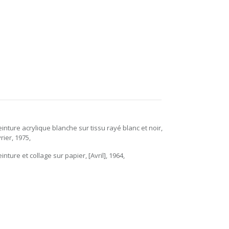
einture acrylique blanche sur tissu rayé blanc et noir,
rier, 1975,
einture et collage sur papier, [Avril], 1964,