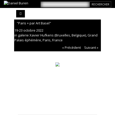
"Paris + par Art Basel"
19-23 octobre 2022
in galerie Xavier Hufkens (Bruxelles, Belgique), Grand
Palais éphémère, Paris, France
« Précédent
Suivant »