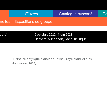
Œuvres
Catalogue raisonné
Éc
nelles
Expositions de groupe
rbert"
2 octobre 2022 -4 juin 2023
Herbert Foundation, Gand, Belgique
- Peinture acrylique blanche sur tissu rayé blanc et bleu,
Novembre, 1969,