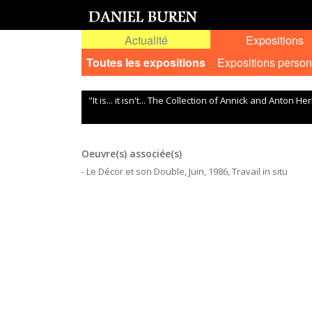
Actualité
Expositions
Toutes les expositions
Expositions person
"It is... it isn't... The Collection of Annick and Anton He
Oeuvre(s) associée(s)
- Le Décor et son Double, Juin, 1986, Travail in situ