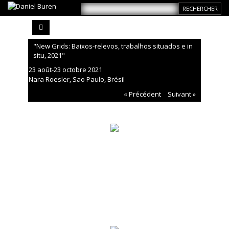
"New Grids: Baixos-relevos, trabalhos situados e in
situ, 2021"
23 août-23 octobre 2021
Nara Roesler, Sao Paulo, Brésil
« Précédent
Suivant »