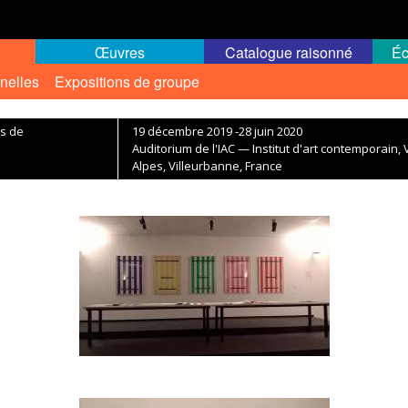
Œuvres
Catalogue raisonné
Éc
nelles
Expositions de groupe
ds de
19 décembre 2019 -28 juin 2020
Auditorium de l'IAC — Institut d'art contemporain
Alpes, Villeurbanne, France