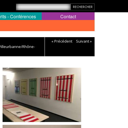
rits - Conférences
Contact
« Précédent
Suivant »
, Villeurbanne/Rhône-