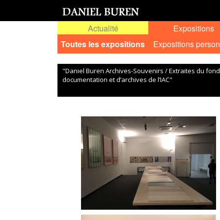
Actualité
Expositions
Toutes les expositions
Expositions person
"Daniel Buren Archives-Souvenirs / Extraites du fon
documentation et d’archives de l’IAC"