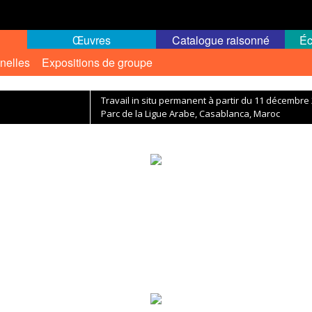
Œuvres
Catalogue raisonné
Éc
nelles
Expositions de groupe
Travail in situ permanent à partir du 11 décembre
Parc de la Ligue Arabe, Casablanca, Maroc