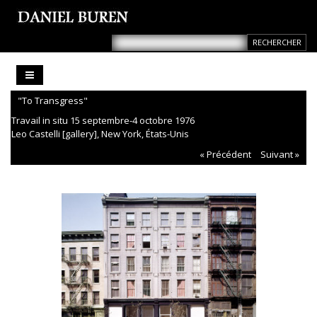
"To Transgress"
Travail in situ 15 septembre-4 octobre 1976
Leo Castelli [gallery], New York, États-Unis
« Précédent
Suivant »