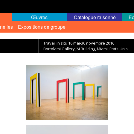
Œuvres
Catalogue raisonné
Éc
nelles
Expositions de groupe
Travail in situ 16 mai-30 novembre 2016
Bortolami Gallery, M Building, Miami, États-Unis