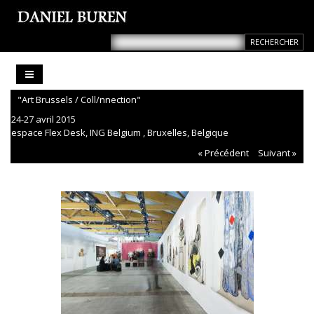
"Art Brussels / Coll/nnection"
24-27 avril 2015
espace Flex Desk, ING Belgium , Bruxelles, Belgique
« Précédent
Suivant »