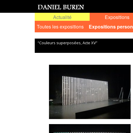
Actualité
Expositions
Toutes les expositions
Expositions person
“Couleurs superposées, Acte XV”