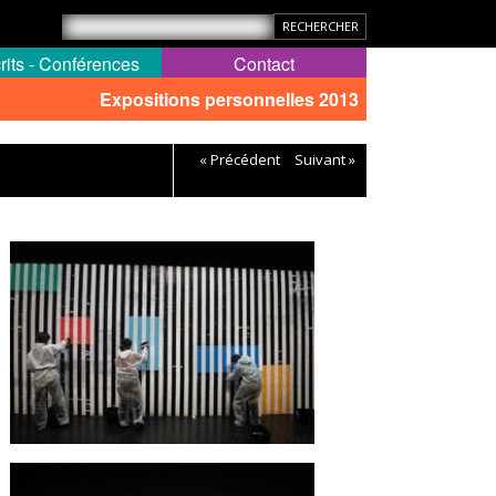
rits - Conférences
Contact
Expositions personnelles 2013
« Précédent
Suivant »