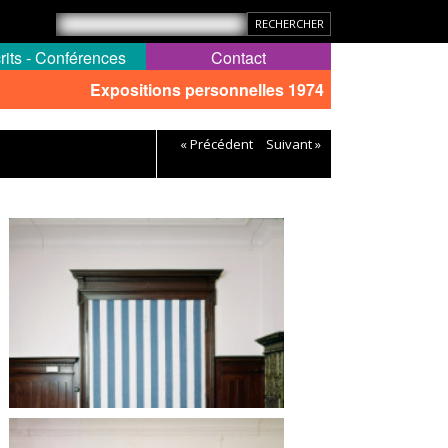
rits - Conférences
Contact
Expositions personnelles 1974
« Précédent
Suivant »