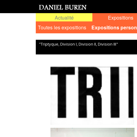
Actualité
Expositions
Toutes les expositions
Expositions person
"Triptyque, Division I, Division II, Division III"