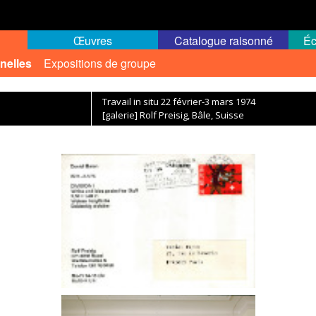
Œuvres
Catalogue raisonné
Éc
nelles
Expositions de groupe
Travail in situ 22 février-3 mars 1974
[galerie] Rolf Preisig, Bâle, Suisse