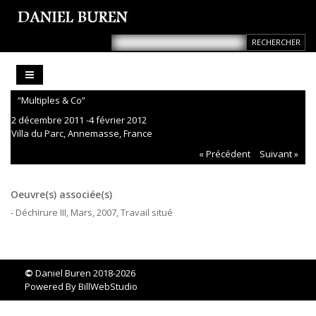
“Multiples & Co”
2 décembre 2011 -4 février 2012
Villa du Parc, Annemasse, France
« Précédent
Suivant »
Oeuvre(s) associée(s)
- Déchirure III, Mars, 2007, Travail situé
©
Daniel Buren 2018-2026
Powered By
BillWebStudio