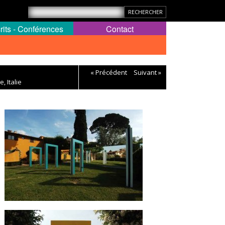
rits - Conférences
Contact
« Précédent
Suivant »
, Italie