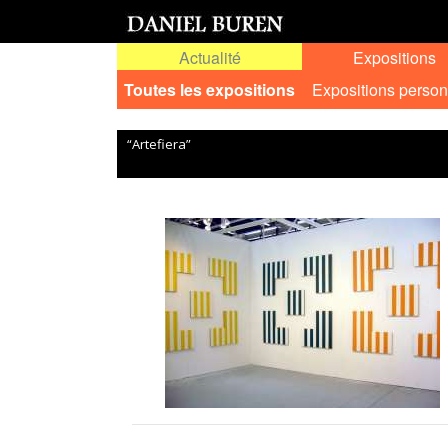
Actualité
Expositions
Toutes les expositions
Expositions person
“Artefiera”