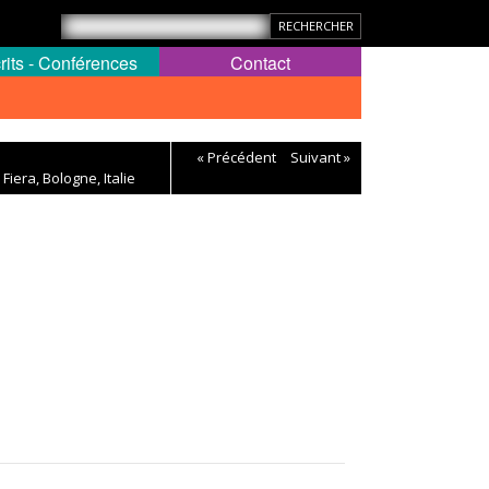
rits - Conférences
Contact
« Précédent
Suivant »
iera, Bologne, Italie