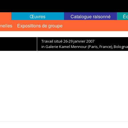
Œuvres
Catalogue raisonné
Éc
nelles
Expositions de groupe
Travail situé 26-29 janvier 2007
in Galerie Kamel Mennour (Paris, France), Bologna F