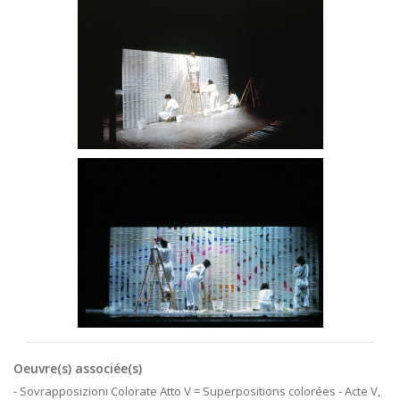
Oeuvre(s) associée(s)
- Sovrapposizioni Colorate Atto V = Superpositions colorées - Acte V,