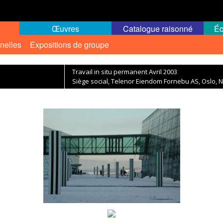
Œuvres
Catalogue raisonné
Éc
nelles
Expositions de groupe
Travail in situ permanent Avril 2003
Siège social, Telenor Eiendom Fornebu AS, Oslo, 