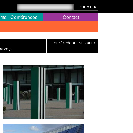
rits - Conférences
Contact
« Précédent
Suivant »
Norvège