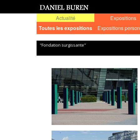
Actualité
Expositions
Toutes les expositions
Expositions person
"Fondation surgissante"