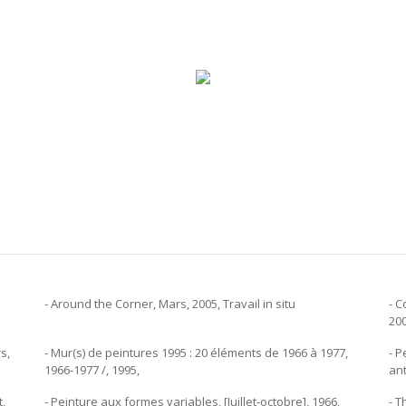
- Around the Corner, Mars, 2005, Travail in situ
- C
200
s,
- Mur(s) de peintures 1995 : 20 éléments de 1966 à 1977,
- P
1966-1977 /, 1995,
ant
t,
- Peinture aux formes variables, [Juillet-octobre], 1966,
- T