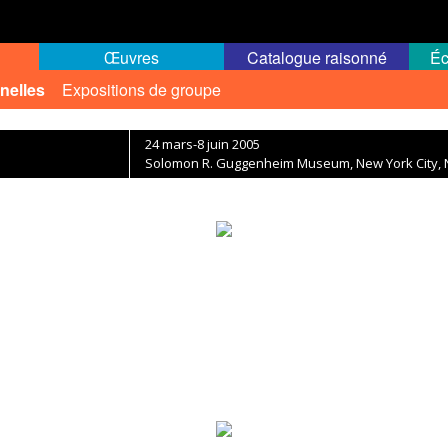
Œuvres
Catalogue raisonné
Éc
nelles
Expositions de groupe
24 mars-8 juin 2005
Solomon R. Guggenheim Museum, New York City, N