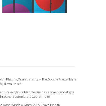
olor, Rhythm, Transparency – The Double Frieze, Mars,
5, Travail in situ
einture acrylique blanche sur tissu rayé blanc et gris
hracite, [Septembre-octobre], 1966,
he Rose Window, Mars, 2005, Travail in situ