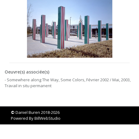
Oeuvre(s) associée(s)
- Somewhere along The Way, Some Colors, Février 2002 / Mai, 2003,
Travail in situ permanent
©
Daniel Buren 2018-2026
Powered By
BillWebStudio