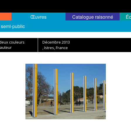
Œuvres
Catalogue raisonné
Éc
 semi-public
 deux couleurs
Décembre 2013
hauteur
, Istres, France