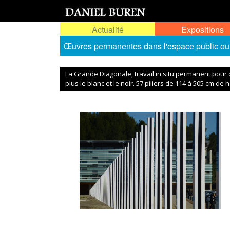
Actualité
Expositions
Œuvres permanentes dans l'espace public ou
La Grande Diagonale, travail in situ permanent pour
plus le blanc et le noir. 57 piliers de 114 à 505 cm de 