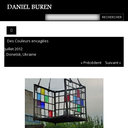
Des Couleurs encagées
Juillet 2012
, Donetsk, Ukraine
« Précédent
Suivant »