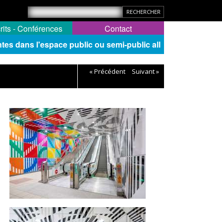
rits - Conférences
Contact
s dans l'espace public ou semi-public all
« Précédent
Suivant »