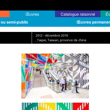
Œuvres
Catalogue raisonné
Éc
 ou semi-public
Œuvres permanente
2012 - décembre 2019
, Taipei, Taïwan, province de chine