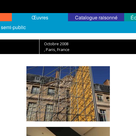
Œuvres
Catalogue raisonné
Éc
 semi-public
Octobre 2008
, Paris, France