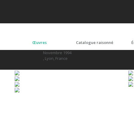
Œuvres
Catalogue raisonné
É
Novembre 1994
, Lyon, France