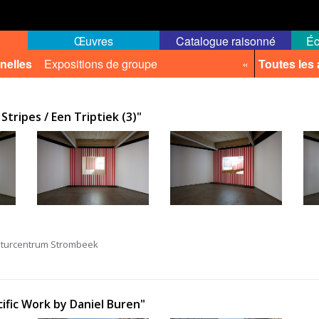
Œuvres
Catalogue raisonné
Éc
nelles
Expositions de groupe
«
Toutes les
Stripes / Een Triptiek (3)"
lturcentrum Strombeek
ific Work by Daniel Buren"