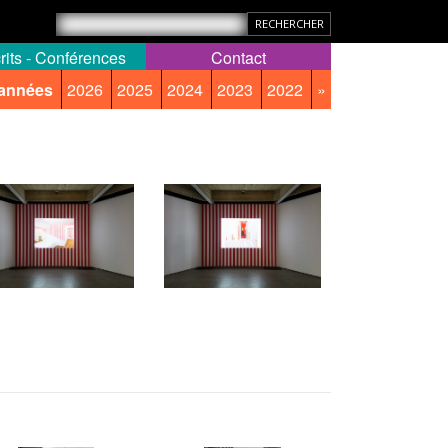
rits - Conférences
Contact
 années
2026
2025
2024
2023
2022
»