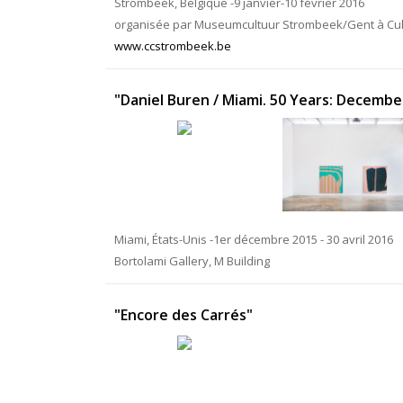
Strombeek, Belgique -9 janvier-10 février 2016
organisée par Museumcultuur Strombeek/Gent à Cu
www.ccstrombeek.be
"Daniel Buren / Miami. 50 Years: Decemb
Miami, États-Unis -1er décembre 2015 - 30 avril 2016
Bortolami Gallery, M Building
"Encore des Carrés"