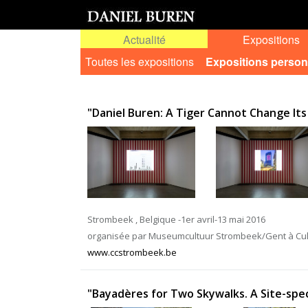
Actualité
Expositions
Toutes les expositions
Expositions person
"Daniel Buren: A Tiger Cannot Change Its 
Strombeek , Belgique -1er avril-13 mai 2016
organisée par Museumcultuur Strombeek/Gent à Cu
www.ccstrombeek.be
"Bayadères for Two Skywalks. A Site-spec