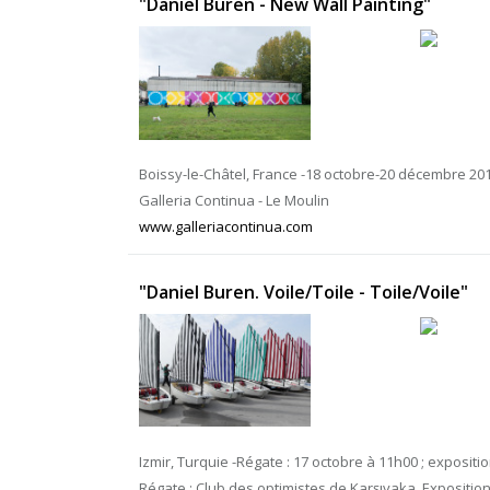
"Daniel Buren - New Wall Painting"
Boissy-le-Châtel, France -18 octobre-20 décembre 20
Galleria Continua - Le Moulin
www.galleriacontinua.com
"Daniel Buren. Voile/Toile - Toile/Voile"
Izmir, Turquie -Régate : 17 octobre à 11h00 ; exposit
Régate : Club des optimistes de Karşıyaka, Expositio