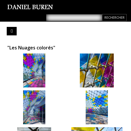
"Les Nuages colorés"