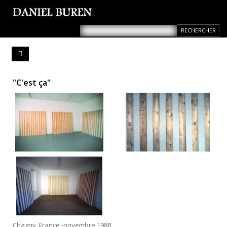
"C'est ça"
Chagny, France -novembre 1988